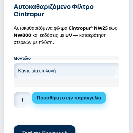
Αυτοκαθαριζόμενο Φίλτρο
Κατάλογος Επεξεργασίας Νερού
Cintropur
Εταιρικό Προφίλ
Αυτοκαθαριζόμενα φίλτρα Cintropur® NW25 έως
NW800 και εκδόσεις με UV — κατακράτηση
Άρθρα
στερεών με πλύση.
Επικοινωνία
Μοντέλο
Καριέρα
📞 +30 2310 810 000
📞 +40 753 380 848
Προσθήκη στην παραγγελία