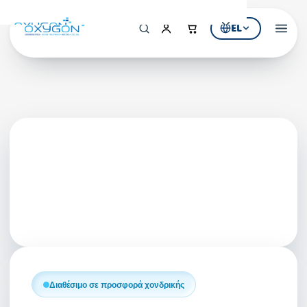
EL
Αρχική
Η Εταιρεία
ΠΡΟΪΟΝΤΑ
Εξοπλισμός Πισίνας
Υδρομασάζ & SPA
Επεξεργασία Νερού
ΚΑΤΑΛΟΓΟΙ
Κατάλογος Πισίνας
Διαθέσιμο σε προσφορά χονδρικής
Κατάλογος Υδρομασάζ