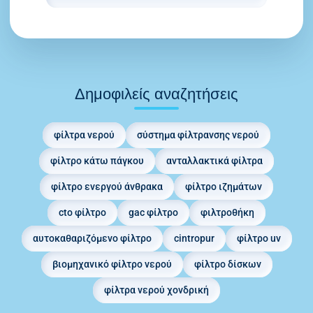
Δημοφιλείς αναζητήσεις
φίλτρα νερού
σύστημα φίλτρανσης νερού
φίλτρο κάτω πάγκου
ανταλλακτικά φίλτρα
φίλτρο ενεργού άνθρακα
φίλτρο ιζημάτων
cto φίλτρο
gac φίλτρο
φιλτροθήκη
αυτοκαθαριζόμενο φίλτρο
cintropur
φίλτρο uv
βιομηχανικό φίλτρο νερού
φίλτρο δίσκων
φίλτρα νερού χονδρική