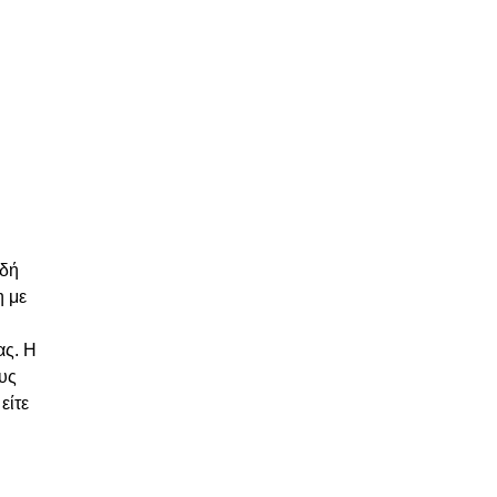
ιδή
η με
ας. Η
ους
είτε