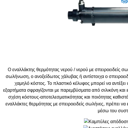
Κατάλογος Επεξεργασίας Νερού
Εταιρικό Προφίλ
Άρθρα
Επικοινωνία
Καριέρα
Ο εναλλάκτης θερμότητας νερού / νερού με σπειροειδείς σω
σωλήνωση, ο ανοξείδωτος χάλυβας ή αντίστοιχα ο σπειροει
📞 +30 2310 810 000
χαμηλό κόστος. Το πλαστικό κέλυφος μπορεί να αντέξει 
📞 +40 753 380 848
εξαρτήματα σφραγίζονται με παρεμβύσματα από σιλικόνη και 
σχέση κόστους-αποτελεσματικότητας και ποιότητας καθιστά 
εναλλάκτες θερμότητας με σπειροειδείς σωλήνες, πρέπει να
μέσω του συσ