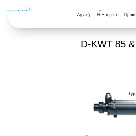
Αρχική
Η Εταιρεία
Προϊό
Αρχική
D-KWT 85 & 1
Η Εταιρεία
ΠΡΟΪΟΝΤΑ
Εξοπλισμός Πισίνας
Υδρομασάζ & SPA
Επεξεργασία Νερού
ΚΑΤΑΛΟΓΟΙ
Κατάλογος Πισίνας
Κατάλογος Υδρομασάζ