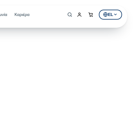
ωνία
Καριέρα
EL