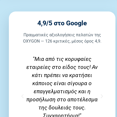
4,9/5 στο Google
Πραγματικές αξιολογήσεις πελατών της
OXYGON — 126 κριτικές, μέσος όρος 4,9.
 στα
"Μια από τις κορυφαίες
ίτερα
εταιρείες στο είδος τους! Αν
ε
α
κάτι πρέπει να κρατήσει
 σε
κάποιος είναι σίγουρα ο
ει
επαγγελματισμός και η
ή
προσήλωση στο αποτέλεσμα
τήνω
της δουλειάς τους.
Συγχαρητήρια!"