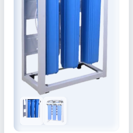
Κατάλογος Επεξεργασίας Νερού
Εταιρικό Προφίλ
Άρθρα
Επικοινωνία
Καριέρα
📞 +30 2310 810 000
📞 +40 753 380 848