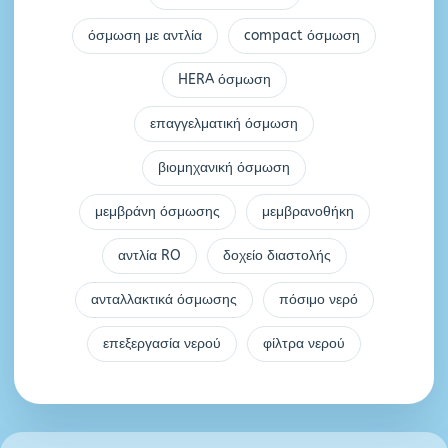
όσμωση με αντλία
compact όσμωση
HERA όσμωση
επαγγελματική όσμωση
βιομηχανική όσμωση
μεμβράνη όσμωσης
μεμβρανοθήκη
αντλία RO
δοχείο διαστολής
ανταλλακτικά όσμωσης
πόσιμο νερό
επεξεργασία νερού
φίλτρα νερού