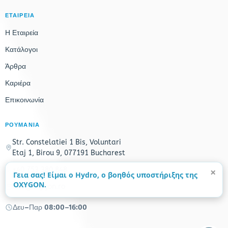
ΕΤΑΙΡΕΙΑ
Η Εταιρεία
Κατάλογοι
Άρθρα
Καριέρα
Επικοινωνία
ΡΟΥΜΑΝΙΑ
Str. Constelatiei 1 Bis, Voluntari
Etaj 1, Birou 9, 077191 Bucharest
×
+40 753 380 848
Γεια σας! Είμαι ο Hydro, ο βοηθός υποστήριξης της
OXYGON.
info@oxygon.ro
Δευ–Παρ 08:00–16:00