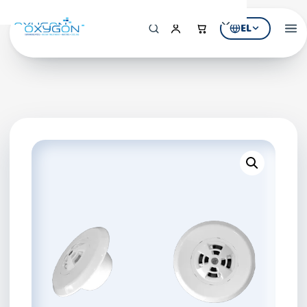
EL
Αρχική
Η Εταιρεία
ΠΡΟΪΟΝΤΑ
Εξοπλισμός Πισίνας
Υδρομασάζ & SPA
Επεξεργασία Νερού
ΚΑΤΑΛΟΓΟΙ
Κατάλογος Πισίνας
Κατάλογος Υδρομασάζ