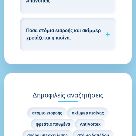
AntiVortex;
Πόσα στόμια εισροής και σκίμμερ
χρειάζεται η πισίνα;
Δημοφιλείς αναζητήσεις
στόμιο εισροής
σκίμμερ πισίνας
φρεάτιο πυθμένα
AntiVortex
σχάρα υπερχείλισης
στόμιο δαπέδου