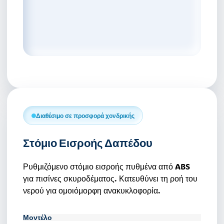
Κατάλογος Επεξεργασίας Νερού
Εταιρικό Προφίλ
Άρθρα
Επικοινωνία
Καριέρα
Διαθέσιμο σε προσφορά χονδρικής
📞 +30 2310 810 000
Στόμιο Εισροής Δαπέδου
📞 +40 753 380 848
Ρυθμιζόμενο στόμιο εισροής πυθμένα από ABS
για πισίνες σκυροδέματος. Κατευθύνει τη ροή του
νερού για ομοιόμορφη ανακυκλοφορία.
Μοντέλο