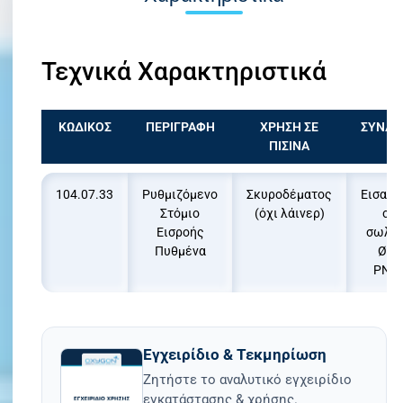
Τεχνικά Χαρακτηριστικά
ΚΩΔΙΚΟΣ
ΠΕΡΙΓΡΑΦΗ
ΧΡΗΣΗ ΣΕ
ΣΥΝΔΕ
ΠΙΣΙΝΑ
104.07.33
Ρυθμιζόμενο
Σκυροδέματος
Εισαγ
Στόμιο
(όχι λάινερ)
σε
Εισροής
σωλή
Πυθμένα
Ø63
PN1
Εγχειρίδιο & Τεκμηρίωση
Ζητήστε το αναλυτικό εγχειρίδιο
εγκατάστασης & χρήσης.