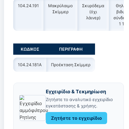
104.24.191
Μακρύλαιμο
Σκυρόδεμα
Θηλυκ
Σκίμμερ
(όχι
βιδωτ
λάινερ)
σύνδεσ
1 1/2
ΚΩΔΙΚΟΣ
ΠΕΡΙΓΡΑΦΗ
104.24.181A
Προέκταση Σκίμμερ
Εγχειρίδιο & Τεκμηρίωση
Ζητήστε το αναλυτικό εγχειρίδιο
εγκατάστασης & χρήσης.
Ζητήστε το εγχειρίδιο