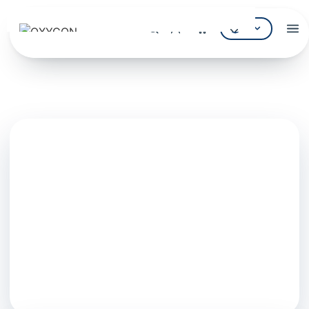
EL
Αρχική
Η Εταιρεία
ΠΡΟΪΌΝΤΑ
Εξοπλισμός Πισίνας
Υδρομασάζ & SPA
Επεξεργασία Νερού
ΚΑΤΆΛΟΓΟΙ
Κατάλογος Πισίνας