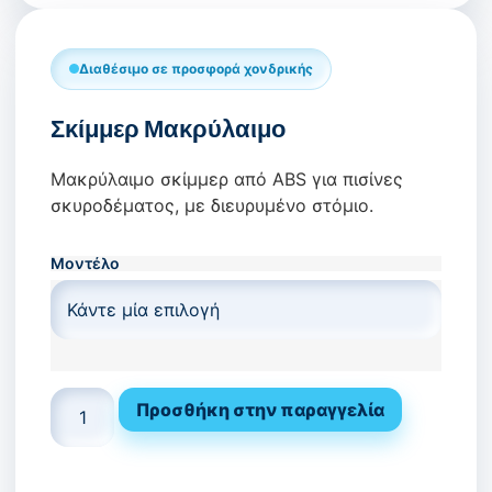
Κατάλογος Υδρομασάζ
Κατάλογος Επεξεργασίας Νερού
Διαθέσιμο σε προσφορά χονδρικής
Εταιρικό Προφίλ
Σκίμμερ Μακρύλαιμο
Άρθρα
Μακρύλαιμο σκίμμερ από ABS για πισίνες
σκυροδέματος, με διευρυμένο στόμιο.
Επικοινωνία
Καριέρα
Μοντέλο
📞 +30 2310 810 000
📞 +40 753 380 848
Προσθήκη στην παραγγελία