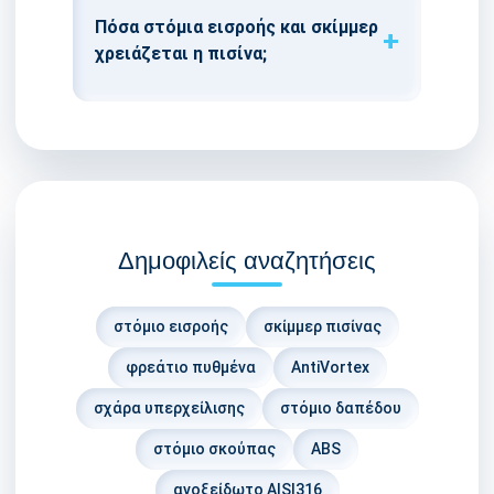
Πόσα στόμια εισροής και σκίμμερ
χρειάζεται η πισίνα;
Δημοφιλείς αναζητήσεις
στόμιο εισροής
σκίμμερ πισίνας
φρεάτιο πυθμένα
AntiVortex
σχάρα υπερχείλισης
στόμιο δαπέδου
στόμιο σκούπας
ABS
ανοξείδωτο AISI316