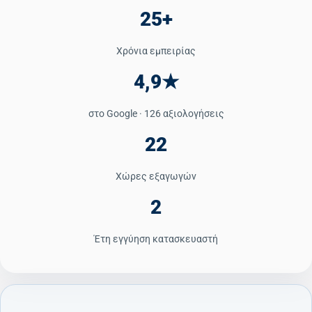
25+
Κατάλογος Επεξεργασίας Νερού
Χρόνια εμπειρίας
Εταιρικό Προφίλ
4,9★
Άρθρα
στο Google · 126 αξιολογήσεις
Επικοινωνία
22
Καριέρα
Χώρες εξαγωγών
📞 +30 2310 810 000
2
📞 +40 753 380 848
Έτη εγγύηση κατασκευαστή