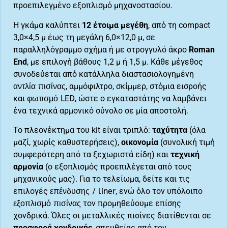
προεπιλεγμένο εξοπλισμό μηχανοστασίου.
Η γκάμα καλύπτει
12 έτοιμα μεγέθη
, από τη compact
3,0×4,5 μ έως τη μεγάλη 6,0×12,0 μ, σε
παραλληλόγραμμο σχήμα ή με στρογγυλό άκρο
Roman
End
, με επιλογή βάθους 1,2 μ ή 1,5 μ. Κάθε μέγεθος
συνοδεύεται από κατάλληλα διαστασιολογημένη
αντλία πισίνας
, αμμόφιλτρο, σκίμμερ, στόμια εισροής
και
φωτισμό LED
, ώστε ο εγκαταστάτης να λαμβάνει
ένα τεχνικά αρμονικό σύνολο σε μία αποστολή.
Το πλεονέκτημα του kit είναι τριπλό:
ταχύτητα
(όλα
μαζί, χωρίς καθυστερήσεις),
οικονομία
(συνολική τιμή
συμφερότερη από τα ξεχωριστά είδη) και
τεχνική
αρμονία
(ο εξοπλισμός προεπιλέγεται από τους
μηχανικούς μας). Για το τελείωμα, δείτε και τις
επιλογές
επένδυσης / liner
, ενώ όλο τον υπόλοιπο
εξοπλισμό πισίνας
τον προμηθεύουμε επίσης
χονδρικά. Όλες οι μεταλλικές πισίνες διατίθενται σε
προσφορά χονδρικής
, απευθείας από τον