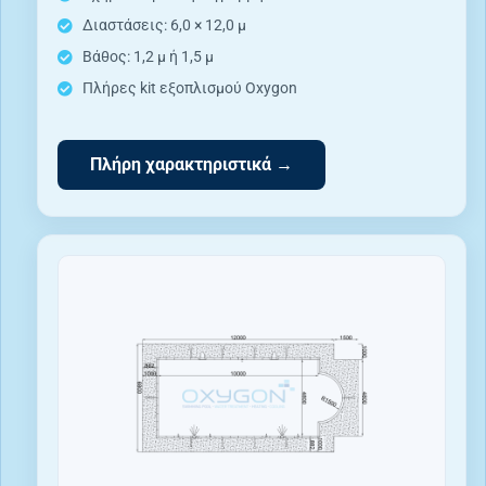
Διαστάσεις: 6,0 × 12,0 μ
Βάθος: 1,2 μ ή 1,5 μ
Πλήρες kit εξοπλισμού Oxygon
Πλήρη χαρακτηριστικά →