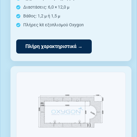
Διαστάσεις: 6,0 × 12,0 μ
Βάθος: 1,2 μ ή 1,5 μ
Πλήρες kit εξοπλισμού Oxygon
Πλήρη χαρακτηριστικά →