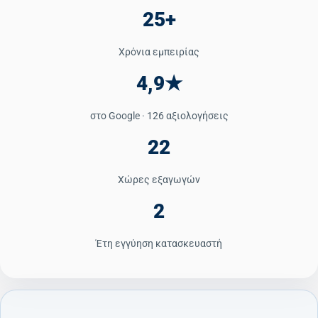
25+
Κατάλογος Επεξεργασίας Νερού
Χρόνια εμπειρίας
Εταιρικό Προφίλ
4,9★
Άρθρα
στο Google · 126 αξιολογήσεις
Επικοινωνία
22
Καριέρα
Χώρες εξαγωγών
📞 +30 2310 810 000
2
📞 +40 753 380 848
Έτη εγγύηση κατασκευαστή