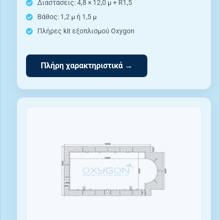
Διαστάσεις: 4,8 × 12,0 μ + R1,5
Βάθος: 1,2 μ ή 1,5 μ
Πλήρες kit εξοπλισμού Oxygon
Πλήρη χαρακτηριστικά →