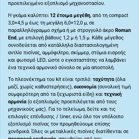
προεπιλεγμένο εξοπλισμό μηχανοστασίου.
Η γκάμα καλύπτει
12 έτοιμα μεγέθη
, από τη compact
3,0×4,5 μ έως τη μεγάλη 6,0×12,0 μ, σε
παραλληλόγραμμο σχήμα ή με στρογγυλό άκρο
Roman
End
, με επιλογή βάθους 1,2 μ ή 1,5 μ. Κάθε μέγεθος
συνοδεύεται από κατάλληλα διαστασιολογημένη
αντλία πισίνας
, αμμόφιλτρο, σκίμμερ, στόμια εισροής
και
φωτισμό LED
, ώστε ο εγκαταστάτης να λαμβάνει
ένα τεχνικά αρμονικό σύνολο σε μία αποστολή.
Το πλεονέκτημα του kit είναι τριπλό:
ταχύτητα
(όλα
μαζί, χωρίς καθυστερήσεις),
οικονομία
(συνολική τιμή
συμφερότερη από τα ξεχωριστά είδη) και
τεχνική
αρμονία
(ο εξοπλισμός προεπιλέγεται από τους
μηχανικούς μας). Για το τελείωμα, δείτε και τις
επιλογές
επένδυσης / liner
, ενώ όλο τον υπόλοιπο
εξοπλισμό πισίνας
τον προμηθεύουμε επίσης
χονδρικά. Όλες οι μεταλλικές πισίνες διατίθενται σε
προσφορά χονδρικής
, απευθείας από τον