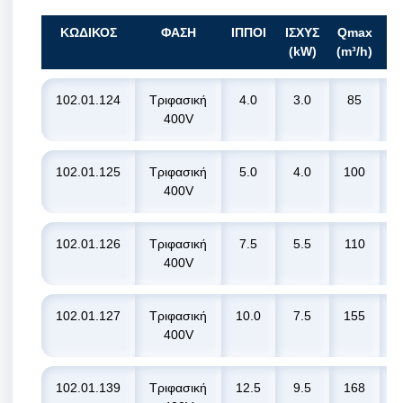
ΚΩΔΙΚΟΣ
ΦΑΣΗ
ΙΠΠΟΙ
ΙΣΧΥΣ
Qmax
H
(kW)
(m³/h)
102.01.124
Τριφασική
4.0
3.0
85
1
400V
102.01.125
Τριφασική
5.0
4.0
100
1
400V
102.01.126
Τριφασική
7.5
5.5
110
2
400V
102.01.127
Τριφασική
10.0
7.5
155
2
400V
102.01.139
Τριφασική
12.5
9.5
168
2