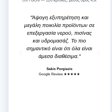
OXYGON — 126 κριτικές, μέσος όρος 4,9.
"Άψογη εξυπηρέτηση και
"
μεγάλη ποικιλία προϊόντων σε
χ
επεξεργασία νερού, πισίνας
και υδρομασάζ. Το πιο
σημαντικό είναι ότι όλα είναι
άμεσα διαθέσιμα."
λ
Sakis Porgiazis
Google Review ★★★★★