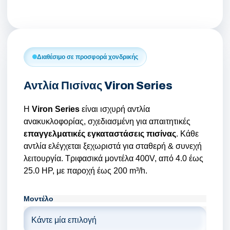
Κατάλογος Επεξεργασίας Νερού
Εταιρικό Προφίλ
Διαθέσιμο σε προσφορά χονδρικής
Άρθρα
Αντλία Πισίνας Viron Series
Επικοινωνία
Η
Viron Series
είναι ισχυρή αντλία
Καριέρα
ανακυκλοφορίας, σχεδιασμένη για απαιτητικές
επαγγελματικές εγκαταστάσεις πισίνας
. Κάθε
📞 +30 2310 810 000
αντλία ελέγχεται ξεχωριστά για σταθερή & συνεχή
📞 +40 753 380 848
λειτουργία. Τριφασικά μοντέλα 400V, από 4.0 έως
25.0 HP, με παροχή έως 200 m³/h.
Μοντέλο