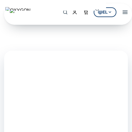
EL
Αρχική
Η Εταιρεία
ΠΡΟΪΌΝΤΑ
Εξοπλισμός Πισίνας
Υδρομασάζ & SPA
Επεξεργασία Νερού
ΚΑΤΆΛΟΓΟΙ
Κατάλογος Πισίνας
Κατάλογος Υδρομασάζ