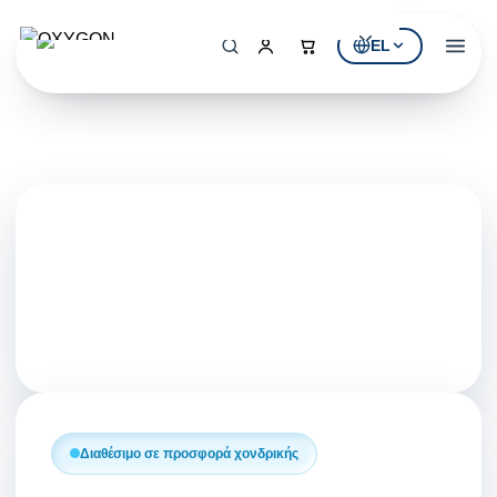
EL
Αρχική
Η Εταιρεία
ΠΡΟΪΌΝΤΑ
Εξοπλισμός Πισίνας
Υδρομασάζ & SPA
Επεξεργασία Νερού
ΚΑΤΆΛΟΓΟΙ
Κατάλογος Πισίνας
Διαθέσιμο σε προσφορά χονδρικής
Κατάλογος Υδρομασάζ