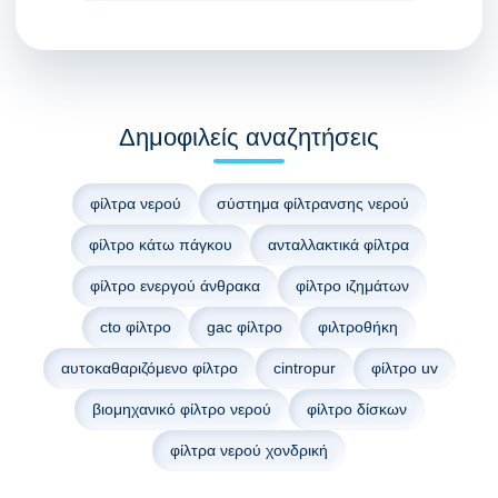
Δημοφιλείς αναζητήσεις
φίλτρα νερού
σύστημα φίλτρανσης νερού
φίλτρο κάτω πάγκου
ανταλλακτικά φίλτρα
φίλτρο ενεργού άνθρακα
φίλτρο ιζημάτων
cto φίλτρο
gac φίλτρο
φιλτροθήκη
αυτοκαθαριζόμενο φίλτρο
cintropur
φίλτρο uv
βιομηχανικό φίλτρο νερού
φίλτρο δίσκων
φίλτρα νερού χονδρική