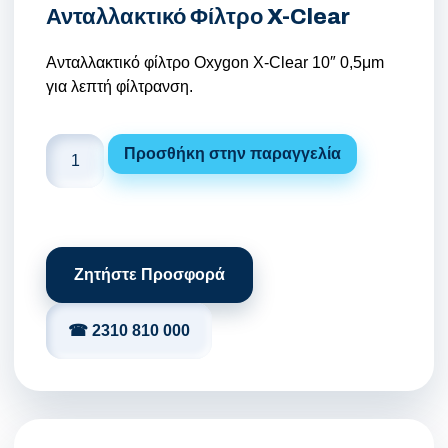
Ανταλλακτικό Φίλτρο X-Clear
Κατάλογος Επεξεργασίας Νερού
Ανταλλακτικό φίλτρο Oxygon X-Clear 10″ 0,5μm
Εταιρικό Προφίλ
για λεπτή φίλτρανση.
Άρθρα
Προσθήκη στην παραγγελία
Επικοινωνία
Καριέρα
Ζητήστε Προσφορά
📞 +30 2310 810 000
📞 +40 753 380 848
☎ 2310 810 000