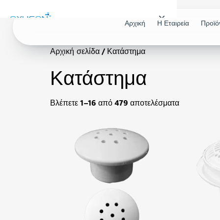
Αρχική
Η Εταιρεία
Προϊό
Αρχική
/ Κατάστημα
Αρχική σελίδα
Η Εταιρεία
Κατάστημα
ΠΡΟΪΟΝΤΑ
Βλέπετε 1–16 από 479 αποτελέσματα
Εξοπλισμός Πισίνας
Υδρομασάζ & SPA
Επεξεργασία Νερού
ΚΑΤΑΛΟΓΟΙ
Κατάλογος Πισίνας
Κατάλογος Υδρομασάζ