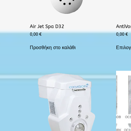
Κατάλογος Επεξεργασίας Νερού
Εταιρικό Προφίλ
Air Jet Spa D32
AntiVo
0,00
€
0,00
€
Άρθρα
Προσθήκη στο καλάθι
Επιλο
Επικοινωνία
Καριέρα
📞 +30 2310 810 000
📞 +40 753 380 848