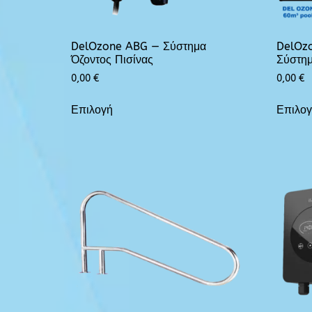
DelOzone ABG — Σύστημα
DelOzo
Όζοντος Πισίνας
Σύστημ
0,00
€
0,00
€
Επιλογή
Επιλο