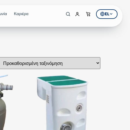
EL
ωνία
Καριέρα