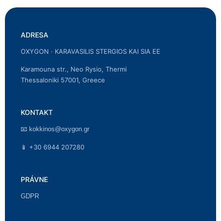
ADRESA
OXYGON · KARAVASILIS STERGIOS KAI SIA EE
Karamouna str., Neo Rysio, Thermi
Thessaloniki 57001, Greece
KONTAKT
📧
kokkinos@oxygon.gr
📱 +30 6944 207280
PRÁVNE
GDPR