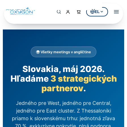
EL
Αρχική
Η Εταιρεία
🌍 Všetky meetings v angličtine
ΠΡΟΪΟΝΤΑ
Εξοπλισμός Πισίνας
Slovakia, máj 2026.
Hľadáme
3 strategických
Υδρομασάζ & SPA
partnerov
.
Επεξεργασία Νερού
Jedného pre West, jedného pre Central,
ΚΑΤΑΛΟΓΟΙ
jedného pre East cluster. Z Thessaloniki
Κατάλογος Πισίνας
priamo k slovenskému trhu: jednotná zľava
Κατάλογος Υδρομασάζ
70 %, exkluzívne pokrytie, plná podpora.