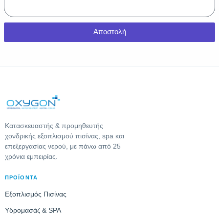
Αποστολή
Κατασκευαστής & προμηθευτής
χονδρικής εξοπλισμού πισίνας, spa και
επεξεργασίας νερού, με πάνω από 25
χρόνια εμπειρίας.
ΠΡΟΪΟΝΤΑ
Εξοπλισμός Πισίνας
Υδρομασάζ & SPA