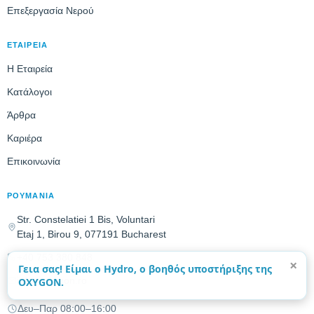
Επεξεργασία Νερού
ΕΤΑΙΡΕΙΑ
Η Εταιρεία
Κατάλογοι
Άρθρα
Καριέρα
Επικοινωνία
ΡΟΥΜΑΝΙΑ
Str. Constelatiei 1 Bis, Voluntari
Etaj 1, Birou 9, 077191 Bucharest
+40 753 380 848
×
Γεια σας! Είμαι ο Hydro, ο βοηθός υποστήριξης της
info@oxygon.ro
OXYGON.
Δευ–Παρ 08:00–16:00