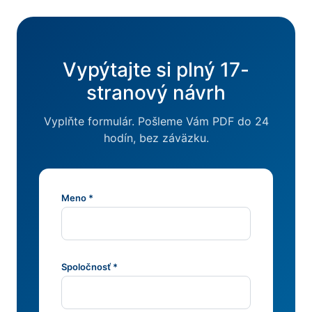
Vypýtajte si plný 17-
stranový návrh
Vyplňte formulár. Pošleme Vám PDF do 24
hodín, bez záväzku.
Meno *
Spoločnosť *