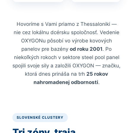
Hovoríme s Vami priamo z Thessaloniki —
nie cez lokálnu dcérsku spoločnosť. Vedenie
OXYGONu
pôsobí vo výrobe kovových
panelov pre bazény
od roku 2001
. Po
niekoľkých rokoch v sektore steel pool panel
spojili svoje sily a založili
OXYGON
— značku,
ktorá dnes prináša na trh
25 rokov
nahromadenej odbornosti
.
SLOVENSKÉ CLUSTERY
Tri zóny, traja