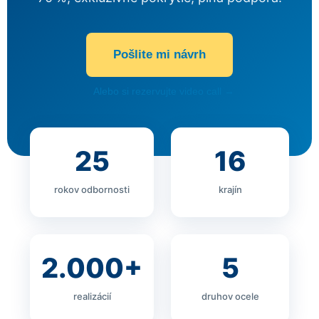
Κατάλογος Επεξεργασίας Νερού
Pošlite mi návrh
Εταιρικό Προφίλ
Alebo si rezervujte video call →
Άρθρα
Επικοινωνία
25
16
Καριέρα
rokov odbornosti
krajín
📞 +30 2310 810 000
📞 +40 753 380 848
2.000+
5
realizácií
druhov ocele