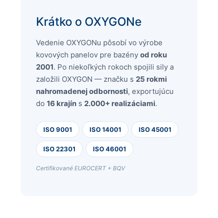
Krátko o
OXYGONe
Vedenie
OXYGONu
pôsobí vo výrobe
kovových panelov pre bazény
od roku
2001
. Po niekoľkých rokoch spojili sily a
založili
OXYGON
— značku s
25 rokmi
nahromadenej odbornosti
, exportujúcu
do
16 krajín
s
2.000+ realizáciami
.
ISO 9001
ISO 14001
ISO 45001
ISO 22301
ISO 46001
Certifikované EUROCERT + BQV