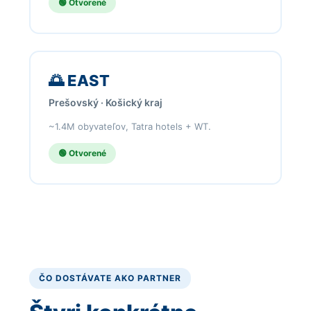
🟢 Otvorené
🌅 EAST
Prešovský · Košický kraj
~1.4M obyvateľov, Tatra hotels + WT.
🟢 Otvorené
ČO DOSTÁVATE AKO PARTNER