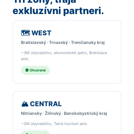
exkluzívni partneri.
🗺️ WEST
Bratislavský · Trnavský · Trenčiansky kraj
~3M obyvateľov, ekonomické jadro, Bratislava
axis.
🟢 Otvorené
🏔️ CENTRAL
Nitriansky · Žilinský · Banskobystrický kraj
~2M obyvateľov, Tatra tourism axis.