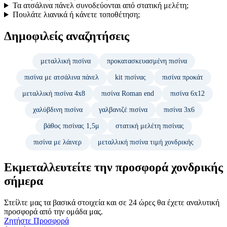
Τα ατσάλινα πάνελ συνοδεύονται από στατική μελέτη;
Πουλάτε λιανικά ή κάνετε τοποθέτηση;
Δημοφιλείς αναζητήσεις
μεταλλική πισίνα
προκατασκευασμένη πισίνα
πισίνα με ατσάλινα πάνελ
kit πισίνας
πισίνα προκάτ
μεταλλική πισίνα 4x8
πισίνα Roman end
πισίνα 6x12
χαλύβδινη πισίνα
γαλβανιζέ πισίνα
πισίνα 3x6
βάθος πισίνας 1,5μ
στατική μελέτη πισίνας
πισίνα με λάινερ
μεταλλική πισίνα τιμή χονδρικής
Εκμεταλλευτείτε την προσφορά χονδρικής
σήμερα
Στείλτε μας τα βασικά στοιχεία και σε 24 ώρες θα έχετε αναλυτική
προσφορά από την ομάδα μας.
Ζητήστε Προσφορά