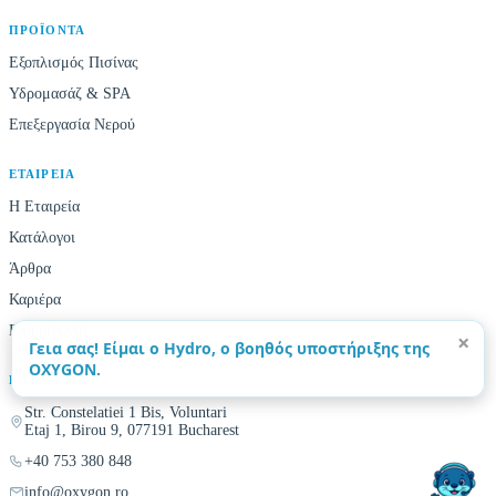
ΠΡΟΪΌΝΤΑ
Εξοπλισμός Πισίνας
Υδρομασάζ & SPA
Επεξεργασία Νερού
ΕΤΑΙΡΕΊΑ
Η Εταιρεία
Κατάλογοι
Άρθρα
Καριέρα
Επικοινωνία
×
Γεια σας! Είμαι ο Hydro, ο βοηθός υποστήριξης της
OXYGON.
ΡΟΥΜΑΝΊΑ
Str. Constelatiei 1 Bis, Voluntari
Etaj 1, Birou 9, 077191 Bucharest
+40 753 380 848
info@oxygon.ro