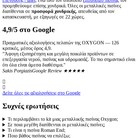
επένδυσης / liner
, ενώ όλο τον υπόλοιπο
εξοπλισμό πισίνας
τον
προμηθεύουμε επίσης χονδρικά. Όλες οι μεταλλικές πισίνες
διατίθενται σε
προσφορά χονδρικής
, απευθείας από τον
κατασκευαστή, με εξαγωγές σε 22 χώρες.
4,9/5 στο Google
Πραγματικές αξιολογήσεις πελατών της OXYGON — 126
κριτικές, μέσος όρος 4,9.
"Άψογη εξυπηρέτηση και μεγάλη ποικιλία προϊόντων σε
"
επεξεργασία νερού, πισίνας και υδρομασάζ. Το πιο σημαντικό είναι
ο
ότι όλα είναι άμεσα διαθέσιμα."
π
α
Sakis Porgiazis
Google Review ★★★★★
L
Δείτε όλες τις αξιολογήσεις στο Google
Συχνές ερωτήσεις
Τι περιλαμβάνει το kit μιας μεταλλικής πισίνας Oxygon;
Σε ποια μεγέθη διατίθενται οι μεταλλικές πισίνες;
Τι είναι η πισίνα Roman End;
Ποιο βάθος πισίνας να επιλέξω;