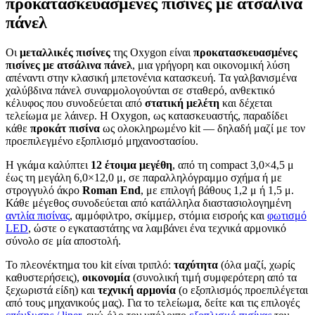
προκατασκευασμένες πισίνες με ατσάλινα
πάνελ
Οι
μεταλλικές πισίνες
της Oxygon είναι
προκατασκευασμένες
πισίνες με ατσάλινα πάνελ
, μια γρήγορη και οικονομική λύση
απέναντι στην κλασική μπετονένια κατασκευή. Τα γαλβανισμένα
χαλύβδινα πάνελ συναρμολογούνται σε σταθερό, ανθεκτικό
κέλυφος που συνοδεύεται από
στατική μελέτη
και δέχεται
τελείωμα με λάινερ. Η Oxygon, ως κατασκευαστής, παραδίδει
κάθε
προκάτ πισίνα
ως ολοκληρωμένο kit — δηλαδή μαζί με τον
προεπιλεγμένο εξοπλισμό μηχανοστασίου.
Η γκάμα καλύπτει
12 έτοιμα μεγέθη
, από τη compact 3,0×4,5 μ
έως τη μεγάλη 6,0×12,0 μ, σε παραλληλόγραμμο σχήμα ή με
στρογγυλό άκρο
Roman End
, με επιλογή βάθους 1,2 μ ή 1,5 μ.
Κάθε μέγεθος συνοδεύεται από κατάλληλα διαστασιολογημένη
αντλία πισίνας
, αμμόφιλτρο, σκίμμερ, στόμια εισροής και
φωτισμό
LED
, ώστε ο εγκαταστάτης να λαμβάνει ένα τεχνικά αρμονικό
σύνολο σε μία αποστολή.
Το πλεονέκτημα του kit είναι τριπλό:
ταχύτητα
(όλα μαζί, χωρίς
καθυστερήσεις),
οικονομία
(συνολική τιμή συμφερότερη από τα
ξεχωριστά είδη) και
τεχνική αρμονία
(ο εξοπλισμός προεπιλέγεται
από τους μηχανικούς μας). Για το τελείωμα, δείτε και τις επιλογές