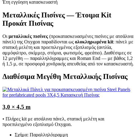
Έτη εγγύηση κατασκευαστή
Μεταλλικές Πισίνες — Έτοιμα Kit
Προκάτ Πισίνας
Οι
μεταλλικές πισίνες
(προκατασκευασμένες πισίνες με ατσάλινα
πάνελ) της Oxygon παραδίδονται ως
ολοκληρωμένα kit
: πάνελ με
στατική μελέτη και προεπιλεγμένος εξοπλισμός (αντλία,
αμμόφιλτρο, σκίμμερ, στόμια, φωτισμός, φρεάτιο). Διαθέσιμες σε
12 μεγέθη — παραλληλόγραμμες και Roman End — με βάθος 1,2
ή 1,5 μ, σε προσφορά χονδρικής απευθείας από τον κατασκευαστή.
Διαθέσιμα Μεγέθη Μεταλλικής Πισίνας
3,0 × 4,5 m
• Πλήρες kit με ατσάλινα πάνελ, στατική μελέτη και
προεπιλεγμένο εξοπλισμό Oxygon.
Σχήμα: Παραλληλόγραμμη